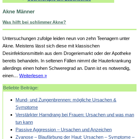
Akne Männer
Was hilft bei schlimmer Akne?
Untersuchungen zufolge leiden neun von zehn Teenagern unter
Akne. Meistens lässt sich diese mit klassischen
Desinfektionsmitteln aus dem Drogeriemarkt oder der Apotheke
bereits behandeln. In seltenen Fällen nimmt die Hauterkrankung
allerdings einen hohen Schweregrad an. Dann ist es notwendig,
Was
einen…
Weiterlesen »
hilft
Beliebte Beiträge:
bei
schlimmer
Mund- und Zungenbrennen: mögliche Ursachen &
Akne?
Symptome
Verstärkter Harndrang bei Frauen: Ursachen und was man
tun kann
Passive Aggression – Ursachen und Anzeichen
Zyanose – Blaufärbung der Haut: Ursachen – Symptome –