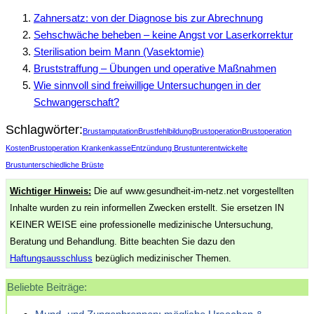
Zahnersatz: von der Diagnose bis zur Abrechnung
Sehschwäche beheben – keine Angst vor Laserkorrektur
Sterilisation beim Mann (Vasektomie)
Bruststraffung – Übungen und operative Maßnahmen
Wie sinnvoll sind freiwillige Untersuchungen in der
Schwangerschaft?
Schlagwörter:
Brustamputation
Brustfehlbildung
Brustoperation
Brustoperation
Kosten
Brustoperation Krankenkasse
Entzündung Brust
unterentwickelte
Brust
unterschiedliche Brüste
Wichtiger Hinweis:
Die auf www.gesundheit-im-netz.net vorgestellten
Inhalte wurden zu rein informellen Zwecken erstellt. Sie ersetzen IN
KEINER WEISE eine professionelle medizinische Untersuchung,
Beratung und Behandlung. Bitte beachten Sie dazu den
Haftungsausschluss
bezüglich medizinischer Themen.
Beliebte Beiträge: