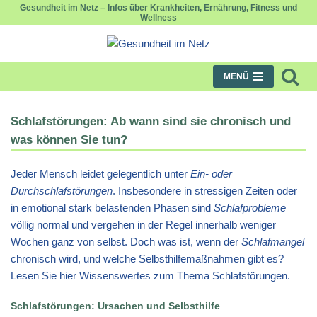
Gesundheit im Netz – Infos über Krankheiten, Ernährung, Fitness und
Wellness
Zum
Inhalt
springen
MENÜ
Schlafstörungen: Ab wann sind sie chronisch und
was können Sie tun?
Jeder Mensch leidet gelegentlich unter
Ein- oder
Durchschlafstörungen
. Insbesondere in stressigen Zeiten oder
in emotional stark belastenden Phasen sind
Schlafprobleme
völlig normal und vergehen in der Regel innerhalb weniger
Wochen ganz von selbst. Doch was ist, wenn der
Schlafmangel
chronisch wird, und welche Selbsthilfemaßnahmen gibt es?
Lesen Sie hier Wissenswertes zum Thema Schlafstörungen.
Schlafstörungen: Ursachen und Selbsthilfe