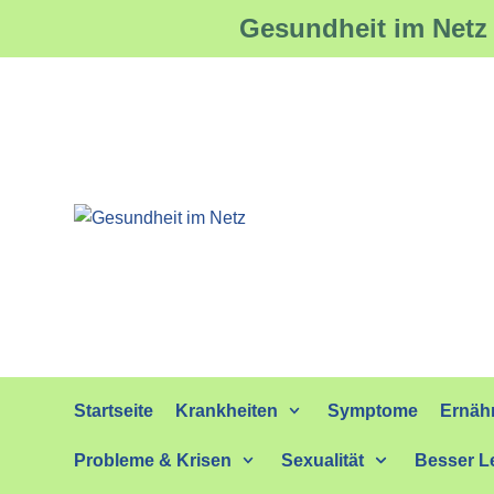
Gesundheit im Netz 
Zum
Inhalt
springen
Startseite
Krankheiten
Symptome
Ernäh
Probleme & Krisen
Sexualität
Besser L