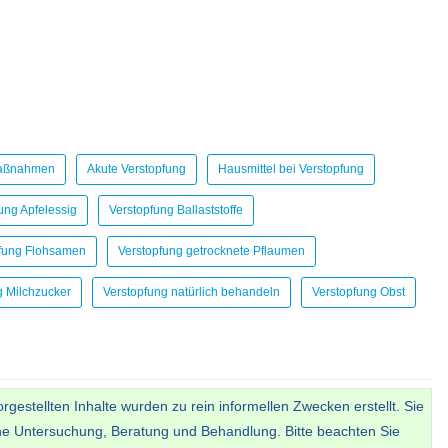
Maßnahmen
Akute Verstopfung
Hausmittel bei Verstopfung
ung Apfelessig
Verstopfung Ballaststoffe
fung Flohsamen
Verstopfung getrocknete Pflaumen
g Milchzucker
Verstopfung natürlich behandeln
Verstopfung Obst
gestellten Inhalte wurden zu rein informellen Zwecken erstellt. Sie
he Untersuchung, Beratung und Behandlung. Bitte beachten Sie