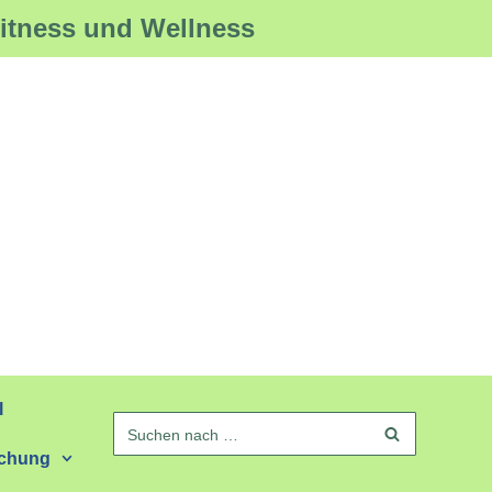
Fitness und Wellness
l
schung