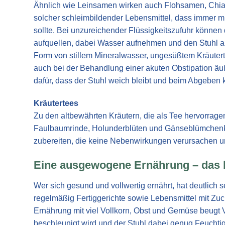
Ähnlich wie Leinsamen wirken auch Flohsamen, Chia
solcher schleimbildender Lebensmittel, dass immer 
sollte. Bei unzureichender Flüssigkeitszufuhr könne
aufquellen, dabei Wasser aufnehmen und den Stuhl au
Form von stillem Mineralwasser, ungesüßtem Kräutert
auch bei der Behandlung einer akuten Obstipation äußer
dafür, dass der Stuhl weich bleibt und beim Abgeben
Kräutertees
Zu den altbewährten Kräutern, die als Tee hervorrag
Faulbaumrinde, Holunderblüten und Gänseblümchenkr
zubereiten, die keine Nebenwirkungen verursachen un
Eine ausgewogene Ernährung – das 
Wer sich gesund und vollwertig ernährt, hat deutlich 
regelmäßig Fertiggerichte sowie Lebensmittel mit Zu
Ernährung mit viel Vollkorn, Obst und Gemüse beugt
beschleunigt wird und der Stuhl dabei genug Feuchti