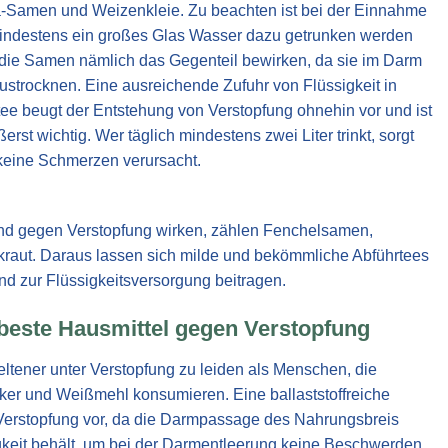
-Samen und Weizenkleie. Zu beachten ist bei der Einnahme
mindestens ein großes Glas Wasser dazu getrunken werden
n die Samen nämlich das Gegenteil bewirken, da sie im Darm
strocknen. Eine ausreichende Zufuhr von Flüssigkeit in
ee beugt der Entstehung von Verstopfung ohnehin vor und ist
st wichtig. Wer täglich mindestens zwei Liter trinkt, sorgt
 keine Schmerzen verursacht.
end gegen Verstopfung wirken, zählen Fenchelsamen,
aut. Daraus lassen sich milde und bekömmliche Abführtees
d zur Flüssigkeitsversorgung beitragen.
beste Hausmittel gegen Verstopfung
seltener unter Verstopfung zu leiden als Menschen, die
cker und Weißmehl konsumieren. Eine ballaststoffreiche
 Verstopfung vor, da die Darmpassage des Nahrungsbreis
gkeit behält, um bei der Darmentleerung keine Beschwerden