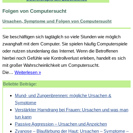
Folgen von Computersucht
Ursachen, Symptome und Folgen von Computersucht
Sie beschäftigen sich tagtäglich so viele Stunden wie möglich
zwanghaft mit dem Computer. Sie spielen häufig Computerspiele
oder nutzen stundenlang das Internet. Wenn die Betroffenen
hierbei noch Gefühle wie Kontrollverlust erleben, handelt es sich
mit großer Wahrscheinlichkeit um Computersucht.
Ursachen,
Die…
Weiterlesen »
Symptome
Beliebte Beiträge:
und
Folgen
Mund- und Zungenbrennen: mögliche Ursachen &
von
Symptome
Computersucht
Verstärkter Harndrang bei Frauen: Ursachen und was man
tun kann
Passive Aggression – Ursachen und Anzeichen
Zyanose – Blaufärbung der Haut: Ursachen – Symptome –