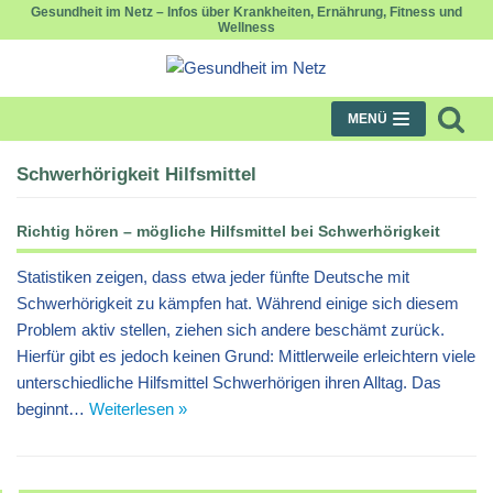
Gesundheit im Netz – Infos über Krankheiten, Ernährung, Fitness und
Wellness
Zum
Inhalt
springen
MENÜ
Schwerhörigkeit Hilfsmittel
Richtig hören – mögliche Hilfsmittel bei Schwerhörigkeit
Statistiken zeigen, dass etwa jeder fünfte Deutsche mit
Schwerhörigkeit zu kämpfen hat. Während einige sich diesem
Problem aktiv stellen, ziehen sich andere beschämt zurück.
Hierfür gibt es jedoch keinen Grund: Mittlerweile erleichtern viele
unterschiedliche Hilfsmittel Schwerhörigen ihren Alltag. Das
beginnt…
Weiterlesen »