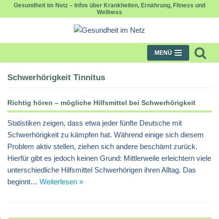
Gesundheit im Netz – Infos über Krankheiten, Ernährung, Fitness und
Wellness
Zum
Inhalt
springen
MENÜ
Schwerhörigkeit Tinnitus
Richtig hören – mögliche Hilfsmittel bei Schwerhörigkeit
Statistiken zeigen, dass etwa jeder fünfte Deutsche mit
Schwerhörigkeit zu kämpfen hat. Während einige sich diesem
Problem aktiv stellen, ziehen sich andere beschämt zurück.
Hierfür gibt es jedoch keinen Grund: Mittlerweile erleichtern viele
unterschiedliche Hilfsmittel Schwerhörigen ihren Alltag. Das
beginnt…
Weiterlesen »