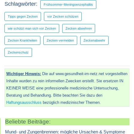
Schlagwörter:
Frühsommer-Meningoenzephalitis
Tipps gegen Zecken
vor Zecken schützen
wie schützt man sich vor Zecken
Zecken abwehren
Zecken Krankheiten
Zecken vermeiden
Zeckenabwehr
Zeckenschutz
Wichtiger Hinweis:
Die auf www.gesundheit-im-netz.net vorgestellten
Inhalte wurden zu rein informellen Zwecken erstellt. Sie ersetzen IN
KEINER WEISE eine professionelle medizinische Untersuchung,
Beratung und Behandlung. Bitte beachten Sie dazu den
Haftungsausschluss
bezüglich medizinischer Themen.
Beliebte Beiträge:
Mund- und Zungenbrennen: mögliche Ursachen & Symptome