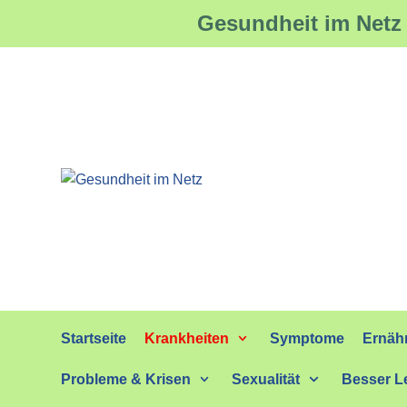
Gesundheit im Netz 
Zum
Inhalt
springen
Startseite
Krankheiten
Symptome
Ernäh
Probleme & Krisen
Sexualität
Besser L