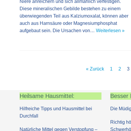
Niere anreichern und sich allmählich verfestigen.
Diese mineralischen Gebilde bestehen zu einem
überwiegenden Teil aus Kalziumoxalat, können aber
auch aus Harnsäure oder Magnesiumphosphat
aufgebaut sein. Die Ursachen von…
Weiterlesen »
« Zurück
1
2
3
Heilsame Hausmittel:
Besser 
Hilfreiche Tipps und Hausmittel bei
Die Müdig
Durchfall
Richtig hö
Natürliche Mittel gegen Verstopfung –
Schwerhör