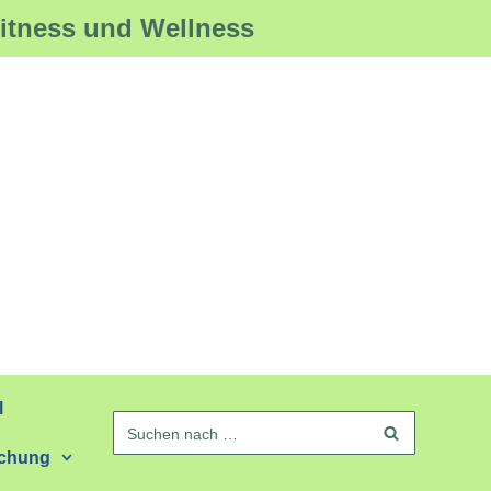
Fitness und Wellness
l
schung