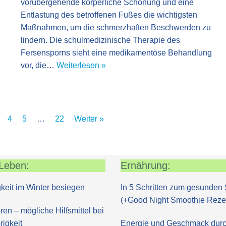
vorübergehende körperliche Schonung und eine
Entlastung des betroffenen Fußes die wichtigsten
Maßnahmen, um die schmerzhaften Beschwerden zu
lindern. Die schulmedizinische Therapie des
Fersensporns sieht eine medikamentöse Behandlung
vor, die…
Weiterlesen »
4
5
…
22
Weiter »
Leben:
Ernährung:
keit im Winter besiegen
In 5 Schritten zum gesunden 
(+Good Night Smoothie Reze
ren – mögliche Hilfsmittel bei
igkeit
Energie und Geschmack dur