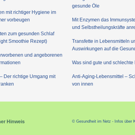
gesunde Öle
en mit richtiger Hygiene im
er vorbeugen
Mit Enzymen das Immunsyste
und Selbstheilungskräfte an
itten zum gesunden Schlaf
ght Smoothie Rezept)
Transfette in Lebensmitteln u
Auswirkungen auf die Gesun
 erworbenen und angeborenen
rmationen
Was sind gute und schlechte 
– Der richtige Umgang mit
Anti-Aging-Lebensmittel – Sc
ranken
von innen
her Hinweis
© Gesundheit im Netz - Infos über 