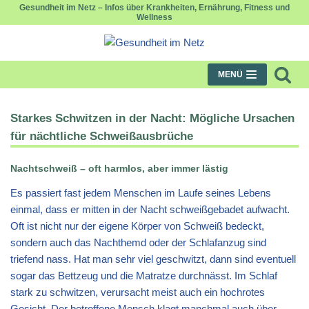
Gesundheit im Netz – Infos über Krankheiten, Ernährung, Fitness und
Wellness
Zum
Inhalt
springen
MENÜ
Starkes Schwitzen in der Nacht: Mögliche Ursachen
für nächtliche Schweißausbrüche
Nachtschweiß – oft harmlos, aber immer lästig
Es passiert fast jedem Menschen im Laufe seines Lebens
einmal, dass er mitten in der Nacht schweißgebadet aufwacht.
Oft ist nicht nur der eigene Körper von Schweiß bedeckt,
sondern auch das Nachthemd oder der Schlafanzug sind
triefend nass. Hat man sehr viel geschwitzt, dann sind eventuell
sogar das Bettzeug und die Matratze durchnässt. Im Schlaf
stark zu schwitzen, verursacht meist auch ein hochrotes
Gesicht. Der betroffene Mensch klagt manchmal auch über