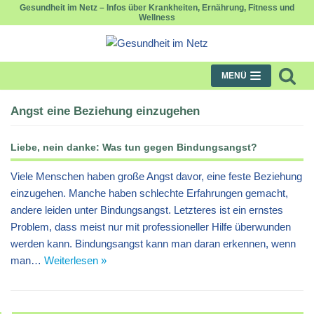
Gesundheit im Netz – Infos über Krankheiten, Ernährung, Fitness und
Wellness
Zum
Inhalt
springen
MENÜ
Angst eine Beziehung einzugehen
Liebe, nein danke: Was tun gegen Bindungsangst?
Viele Menschen haben große Angst davor, eine feste Beziehung
einzugehen. Manche haben schlechte Erfahrungen gemacht,
andere leiden unter Bindungsangst. Letzteres ist ein ernstes
Problem, dass meist nur mit professioneller Hilfe überwunden
werden kann. Bindungsangst kann man daran erkennen, wenn
man…
Weiterlesen »