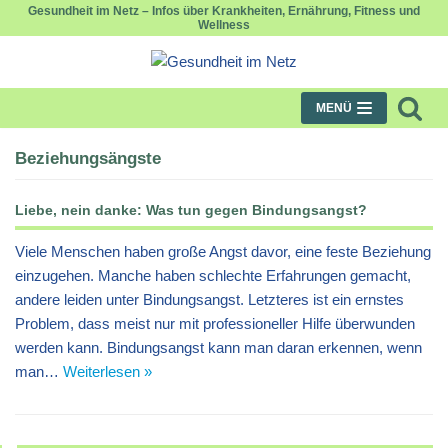
Gesundheit im Netz – Infos über Krankheiten, Ernährung, Fitness und
Wellness
Zum
Inhalt
springen
MENÜ
Beziehungsängste
Liebe, nein danke: Was tun gegen Bindungsangst?
Viele Menschen haben große Angst davor, eine feste Beziehung
einzugehen. Manche haben schlechte Erfahrungen gemacht,
andere leiden unter Bindungsangst. Letzteres ist ein ernstes
Problem, dass meist nur mit professioneller Hilfe überwunden
werden kann. Bindungsangst kann man daran erkennen, wenn
man…
Weiterlesen »