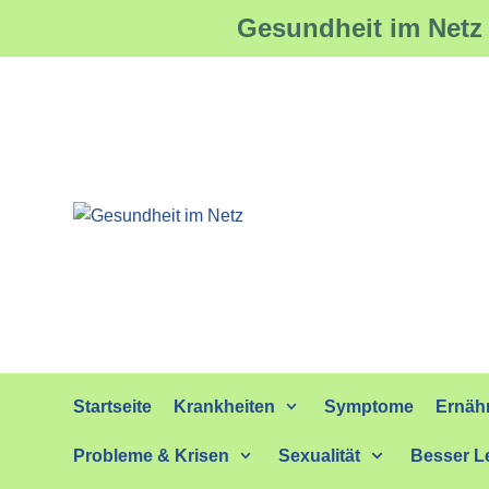
Gesundheit im Netz 
Zum
Inhalt
springen
Startseite
Krankheiten
Symptome
Ernäh
Probleme & Krisen
Sexualität
Besser L