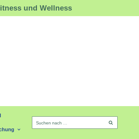
Fitness und Wellness
l
schung