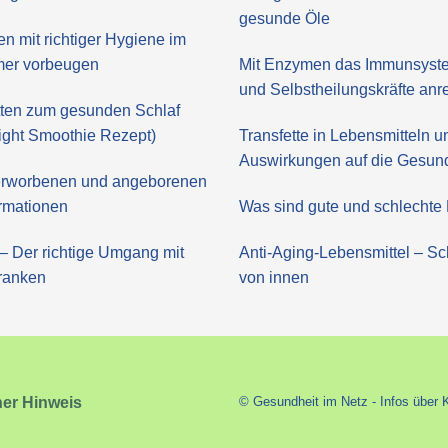
gesunde Öle
en mit richtiger Hygiene im
er vorbeugen
Mit Enzymen das Immunsyste
und Selbstheilungskräfte an
itten zum gesunden Schlaf
ght Smoothie Rezept)
Transfette in Lebensmitteln u
Auswirkungen auf die Gesun
 erworbenen und angeborenen
rmationen
Was sind gute und schlechte 
– Der richtige Umgang mit
Anti-Aging-Lebensmittel – Sc
ranken
von innen
her Hinweis
© Gesundheit im Netz - Infos über 