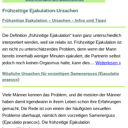
Frühzeitige Ejakulation-Ursachen
Frühzeitige Ejakulation – Ursachen – Infos und Tipps
Die Definition „frühzeitige Ejakulation“ kann ganz unterschiedlich
interpretiert werden, weil sie relativ ist. Frühzeitige Ejakulation ist
ein nicht zu unterschätzendes Problem, denn wenn der Mann
bereits innerhalb weniger Minuten ejakuliert, die Partnerin selbst
Frü
jedoch noch keinen Orgasmus hatte, kann dies…
Weiterlesen »
Ejak
Mögliche Ursachen für vorzeitigen Samenerguss (Ejaculatio
–
praecox)
Urs
–
Viele Männer kennen das Problem, und die meisten der Männer
Info
haben damit irgendwann in ihrem Leben schon ihre Erfahrungen
und
gemacht. Die Rede ist von einem der häufigsten sexuellen
Tip
Probleme überhaupt, nämlich dem vorzeitigen Samenerguss
(Ejaculatio praecox). Die frühzeitige Ejakulation