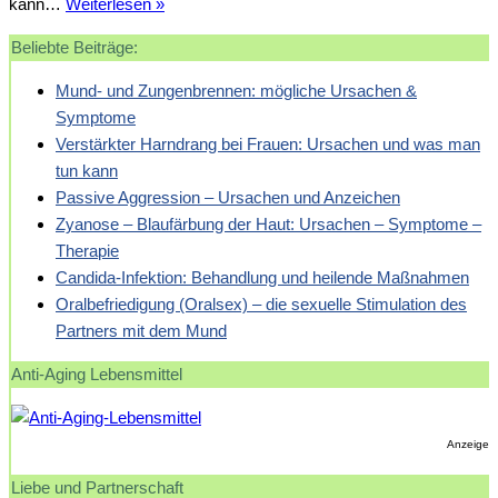
Mögliche
kann…
Weiterlesen »
Ursachen
Beliebte Beiträge:
für
vorzeitigen
Mund- und Zungenbrennen: mögliche Ursachen &
Samenerguss
Symptome
(Ejaculatio
Verstärkter Harndrang bei Frauen: Ursachen und was man
praecox)
tun kann
Passive Aggression – Ursachen und Anzeichen
Zyanose – Blaufärbung der Haut: Ursachen – Symptome –
Therapie
Candida-Infektion: Behandlung und heilende Maßnahmen
Oralbefriedigung (Oralsex) – die sexuelle Stimulation des
Partners mit dem Mund
Anti-Aging Lebensmittel
Anzeige
Liebe und Partnerschaft