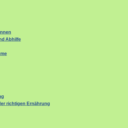
ennen
d Abhilfe
ome
ng
er richtigen Ernährung