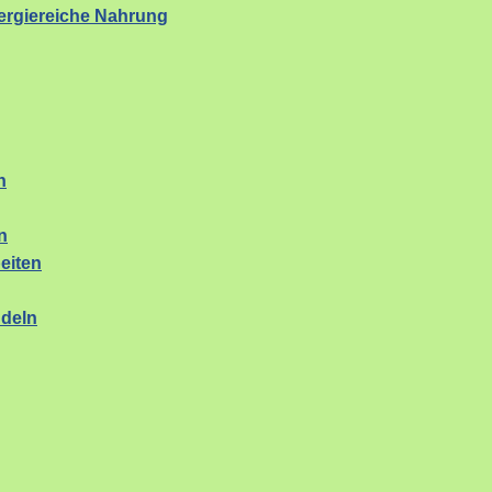
rgiereiche Nahrung
n
n
eiten
ndeln