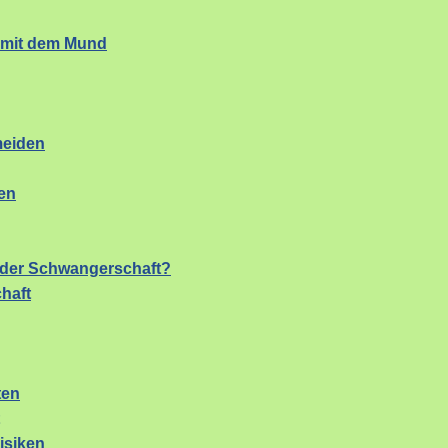
s mit dem Mund
meiden
en
n der Schwangerschaft?
haft
ten
isiken