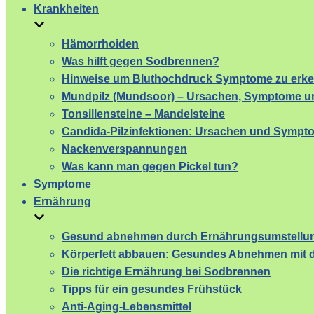
Krankheiten
Hämorrhoiden
Was hilft gegen Sodbrennen?
Hinweise um Bluthochdruck Symptome zu erk
Mundpilz (Mundsoor) – Ursachen, Symptome un
Tonsillensteine – Mandelsteine
Candida-Pilzinfektionen: Ursachen und Sympt
Nackenverspannungen
Was kann man gegen Pickel tun?
Symptome
Ernährung
Gesund abnehmen durch Ernährungsumstellu
Körperfett abbauen: Gesundes Abnehmen mit d
Die richtige Ernährung bei Sodbrennen
Tipps für ein gesundes Frühstück
Anti-Aging-Lebensmittel