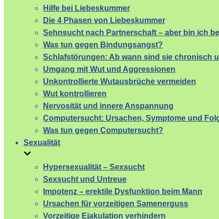
Hilfe bei Liebeskummer
Die 4 Phasen von Liebeskummer
Sehnsucht nach Partnerschaft – aber bin ich b
Was tun gegen Bindungsangst?
Schlafstörungen: Ab wann sind sie chronisch 
Umgang mit Wut und Aggressionen
Unkontrollierte Wutausbrüche vermeiden
Wut kontrollieren
Nervosität und innere Anspannung
Computersucht: Ursachen, Symptome und Fol
Was tun gegen Computersucht?
Sexualität
Hypersexualität – Sexsucht
Sexsucht und Untreue
Impotenz – erektile Dysfunktion beim Mann
Ursachen für vorzeitigen Samenerguss
Vorzeitige Ejakulation verhindern