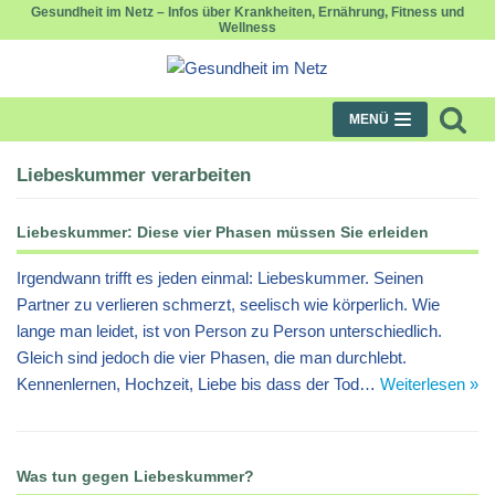
Gesundheit im Netz – Infos über Krankheiten, Ernährung, Fitness und
Wellness
Zum
Inhalt
springen
MENÜ
Liebeskummer verarbeiten
Liebeskummer: Diese vier Phasen müssen Sie erleiden
Irgendwann trifft es jeden einmal: Liebeskummer. Seinen
Partner zu verlieren schmerzt, seelisch wie körperlich. Wie
lange man leidet, ist von Person zu Person unterschiedlich.
Gleich sind jedoch die vier Phasen, die man durchlebt.
Kennenlernen, Hochzeit, Liebe bis dass der Tod…
Weiterlesen »
Was tun gegen Liebeskummer?