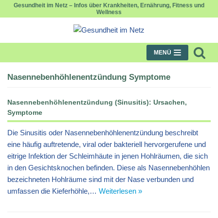
Gesundheit im Netz – Infos über Krankheiten, Ernährung, Fitness und
Wellness
Zum
Inhalt
springen
MENÜ
Nasennebenhöhlenentzündung Symptome
Nasennebenhöhlenentzündung (Sinusitis): Ursachen,
Symptome
Die Sinusitis oder Nasennebenhöhlenentzündung beschreibt
eine häufig auftretende, viral oder bakteriell hervorgerufene und
eitrige Infektion der Schleimhäute in jenen Hohlräumen, die sich
in den Gesichtsknochen befinden. Diese als Nasennebenhöhlen
bezeichneten Hohlräume sind mit der Nase verbunden und
umfassen die Kieferhöhle,…
Weiterlesen »