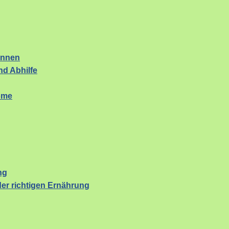
ennen
d Abhilfe
ome
ng
er richtigen Ernährung