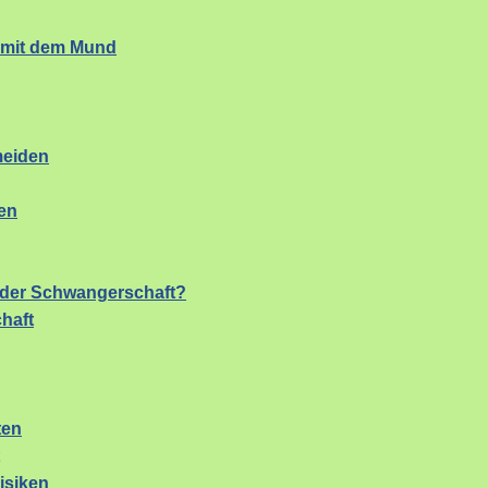
s mit dem Mund
meiden
en
n der Schwangerschaft?
haft
ten
isiken