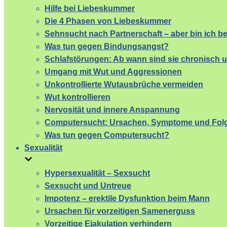
Hilfe bei Liebeskummer
Die 4 Phasen von Liebeskummer
Sehnsucht nach Partnerschaft – aber bin ich b
Was tun gegen Bindungsangst?
Schlafstörungen: Ab wann sind sie chronisch 
Umgang mit Wut und Aggressionen
Unkontrollierte Wutausbrüche vermeiden
Wut kontrollieren
Nervosität und innere Anspannung
Computersucht: Ursachen, Symptome und Fol
Was tun gegen Computersucht?
Sexualität
Hypersexualität – Sexsucht
Sexsucht und Untreue
Impotenz – erektile Dysfunktion beim Mann
Ursachen für vorzeitigen Samenerguss
Vorzeitige Ejakulation verhindern