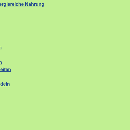
rgiereiche Nahrung
n
n
eiten
ndeln