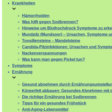
Krankheiten
Hämorrhoiden
Was hilft gegen Sodbrennen?
Hinweise um Bluthochdruck Symptome zu erk
Mundpilz (Mundsoor) – Ursachen, Symptome un
Tonsillensteine – Mandelsteine
Candida-Pilzinfektionen: Ursachen und Sympt
Nackenverspannungen
Was kann man gegen Pickel tun?
Symptome
Ernährung
Gesund abnehmen durch Ernährungsumstellu
Körperfett abbauen: Gesundes Abnehmen mit d
Die richtige Ernährung bei Sodbrennen
Tipps für ein gesundes Frühstück
Anti-Aging-Lebensmittel