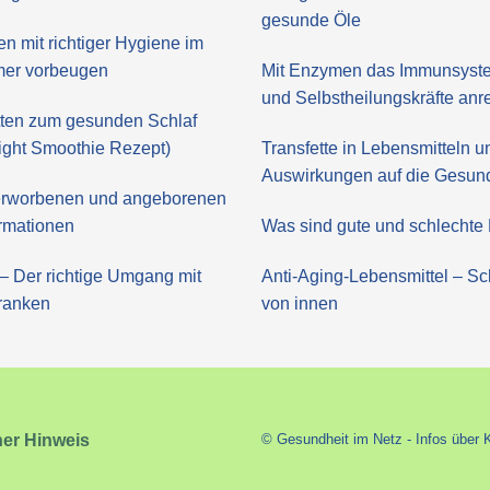
gesunde Öle
en mit richtiger Hygiene im
er vorbeugen
Mit Enzymen das Immunsyste
und Selbstheilungskräfte an
itten zum gesunden Schlaf
ght Smoothie Rezept)
Transfette in Lebensmitteln u
Auswirkungen auf die Gesun
 erworbenen und angeborenen
rmationen
Was sind gute und schlechte 
– Der richtige Umgang mit
Anti-Aging-Lebensmittel – Sc
ranken
von innen
her Hinweis
© Gesundheit im Netz - Infos über 