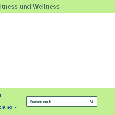
Fitness und Wellness
l
schung