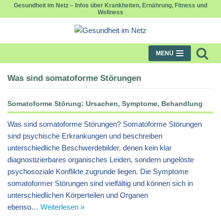
Gesundheit im Netz – Infos über Krankheiten, Ernährung, Fitness und
Wellness
Zum
Inhalt
springen
MENÜ
Was sind somatoforme Störungen
Somatoforme Störung: Ursachen, Symptome, Behandlung
Was sind somatoforme Störungen? Somatoforme Störungen
sind psychische Erkrankungen und beschreiben
unterschiedliche Beschwerdebilder, denen kein klar
diagnostizierbares organisches Leiden, sondern ungelöste
psychosoziale Konflikte zugrunde liegen. Die Symptome
somatoformer Störungen sind vielfältig und können sich in
unterschiedlichen Körperteilen und Organen
ebenso…
Weiterlesen »