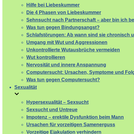
Hilfe bei Liebeskummer
Die 4 Phasen von Liebeskummer
Sehnsucht nach Partnerschaft – aber bin ich b
Was tun gegen Bindungsangst?
Schlafstörungen: Ab wann sind sie chronisch 
Umgang mit Wut und Aggressionen
Unkontrollierte Wutausbrüche vermeiden
Wut kontrollieren
Nervosität und innere Anspannung
Computersucht: Ursachen, Symptome und Fol
Was tun gegen Computersucht?
Sexualität
Hypersexualität – Sexsucht
Sexsucht und Untreue
Impotenz – erektile Dysfunktion beim Mann
Ursachen für vorzeitigen Samenerguss
Vorzeitige Ejakulation verhindern