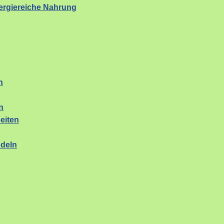
rgiereiche Nahrung
n
n
eiten
ndeln