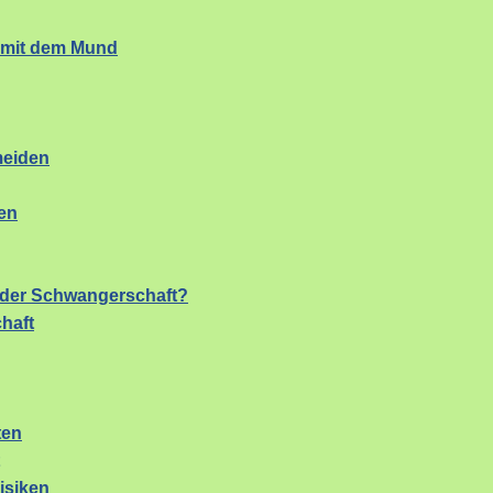
s mit dem Mund
meiden
en
n der Schwangerschaft?
haft
ten
isiken