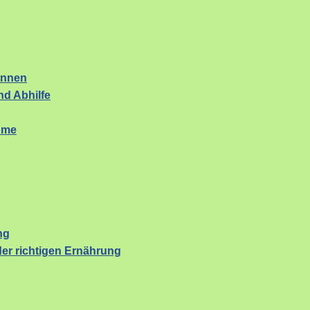
ennen
d Abhilfe
ome
ng
er richtigen Ernährung