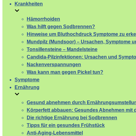
Krankheiten
Hämorrhoiden
Was hilft gegen Sodbrennen?
Hinweise um Bluthochdruck Symptome zu erk
Mundpilz (Mundsoor) – Ursachen, Symptome un
Tonsillensteine – Mandelsteine
Candida-Pilzinfektionen: Ursachen und Sympt
Nackenverspannungen
Was kann man gegen Pickel tun?
Symptome
Ernährung
Gesund abnehmen durch Ernährungsumstellu
Körperfett abbauen: Gesundes Abnehmen mit d
Die richtige Ernährung bei Sodbrennen
Tipps für ein gesundes Frühstück
Anti-Aging-Lebensmittel