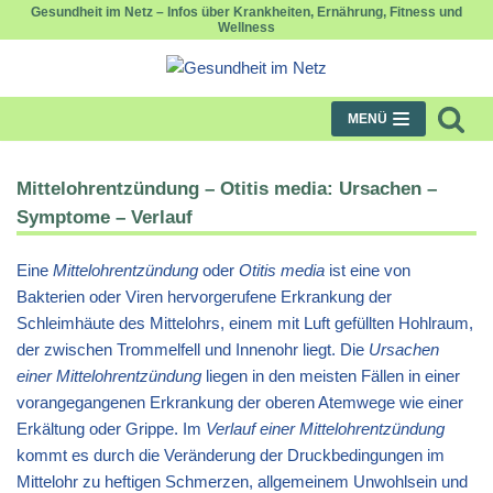
Gesundheit im Netz – Infos über Krankheiten, Ernährung, Fitness und
Wellness
Zum
Inhalt
springen
MENÜ
Mittelohrentzündung – Otitis media: Ursachen –
Symptome – Verlauf
Eine
Mittelohrentzündung
oder
Otitis media
ist eine von
Bakterien oder Viren hervorgerufene Erkrankung der
Schleimhäute des Mittelohrs, einem mit Luft gefüllten Hohlraum,
der zwischen Trommelfell und Innenohr liegt. Die
Ursachen
einer Mittelohrentzündung
liegen in den meisten Fällen in einer
vorangegangenen Erkrankung der oberen Atemwege wie einer
Erkältung oder Grippe. Im
Verlauf einer Mittelohrentzündung
kommt es durch die Veränderung der Druckbedingungen im
Mittelohr zu heftigen Schmerzen, allgemeinem Unwohlsein und