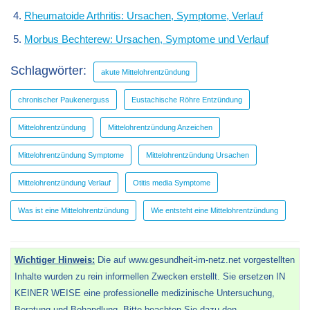
Rheumatoide Arthritis: Ursachen, Symptome, Verlauf
Morbus Bechterew: Ursachen, Symptome und Verlauf
Schlagwörter:
akute Mittelohrentzündung
chronischer Paukenerguss
Eustachische Röhre Entzündung
Mittelohrentzündung
Mittelohrentzündung Anzeichen
Mittelohrentzündung Symptome
Mittelohrentzündung Ursachen
Mittelohrentzündung Verlauf
Otitis media Symptome
Was ist eine Mittelohrentzündung
Wie entsteht eine Mittelohrentzündung
Wichtiger Hinweis:
Die auf www.gesundheit-im-netz.net vorgestellten
Inhalte wurden zu rein informellen Zwecken erstellt. Sie ersetzen IN
KEINER WEISE eine professionelle medizinische Untersuchung,
Beratung und Behandlung. Bitte beachten Sie dazu den