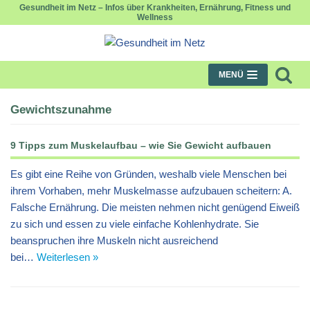
Gesundheit im Netz – Infos über Krankheiten, Ernährung, Fitness und
Wellness
Zum
Inhalt
springen
MENÜ
Gewichtszunahme
9 Tipps zum Muskelaufbau – wie Sie Gewicht aufbauen
Es gibt eine Reihe von Gründen, weshalb viele Menschen bei
ihrem Vorhaben, mehr Muskelmasse aufzubauen scheitern: A.
Falsche Ernährung. Die meisten nehmen nicht genügend Eiweiß
zu sich und essen zu viele einfache Kohlenhydrate. Sie
beanspruchen ihre Muskeln nicht ausreichend
bei…
Weiterlesen »