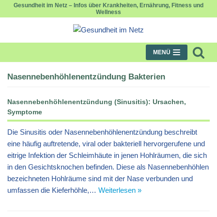
Gesundheit im Netz – Infos über Krankheiten, Ernährung, Fitness und
Wellness
Zum
Inhalt
springen
MENÜ
Nasennebenhöhlenentzündung Bakterien
Nasennebenhöhlenentzündung (Sinusitis): Ursachen,
Symptome
Die Sinusitis oder Nasennebenhöhlenentzündung beschreibt
eine häufig auftretende, viral oder bakteriell hervorgerufene und
eitrige Infektion der Schleimhäute in jenen Hohlräumen, die sich
in den Gesichtsknochen befinden. Diese als Nasennebenhöhlen
bezeichneten Hohlräume sind mit der Nase verbunden und
umfassen die Kieferhöhle,…
Weiterlesen »