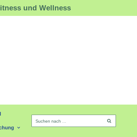
Fitness und Wellness
l
schung