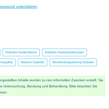
tungsvoll unterstützen
Diabetes Hautprobleme
Diabetes Hautveränderungen
rmopathie
Nekrose Diabetes
Wundheilungsstörung Diabetes
gestellten Inhalte wurden zu rein informellen Zwecken erstellt. Sie
he Untersuchung, Beratung und Behandlung. Bitte beachten Sie
emen.