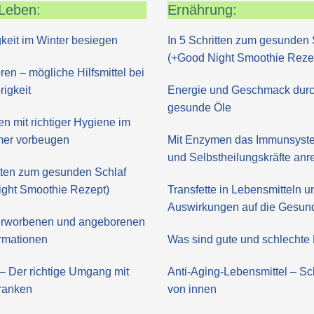
Leben:
Ernährung:
keit im Winter besiegen
In 5 Schritten zum gesunden 
(+Good Night Smoothie Reze
ren – mögliche Hilfsmittel bei
igkeit
Energie und Geschmack dur
gesunde Öle
en mit richtiger Hygiene im
er vorbeugen
Mit Enzymen das Immunsyste
und Selbstheilungskräfte an
itten zum gesunden Schlaf
ght Smoothie Rezept)
Transfette in Lebensmitteln u
Auswirkungen auf die Gesun
 erworbenen und angeborenen
rmationen
Was sind gute und schlechte 
– Der richtige Umgang mit
Anti-Aging-Lebensmittel – Sc
ranken
von innen