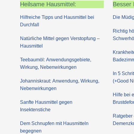
Heilsame Hausmittel:
Besser 
Hilfreiche Tipps und Hausmittel bei
Die Müdig
Durchfall
Richtig hö
Natürliche Mittel gegen Verstopfung –
Schwerhör
Hausmittel
Krankheit
Teebaumöl: Anwendungsgebiete,
Badezimm
Wirkung, Nebenwirkungen
In 5 Schr
Johanniskraut: Anwendung, Wirkung,
(+Good Ni
Nebenwirkungen
Hilfe bei
Sanfte Hausmittel gegen
Brustdefo
Insektenstiche
Ratgeber 
Dem Schnupfen mit Hausmitteln
Demenzk
begegnen