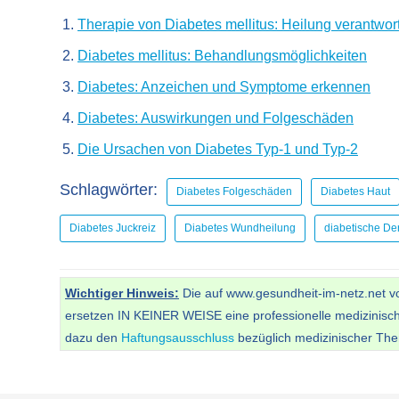
Therapie von Diabetes mellitus: Heilung verantwor
Diabetes mellitus: Behandlungsmöglichkeiten
Diabetes: Anzeichen und Symptome erkennen
Diabetes: Auswirkungen und Folgeschäden
Die Ursachen von Diabetes Typ-1 und Typ-2
Schlagwörter:
Diabetes Folgeschäden
Diabetes Haut
Diabetes Juckreiz
Diabetes Wundheilung
diabetische De
Wichtiger Hinweis:
Die auf www.gesundheit-im-netz.net vor
ersetzen IN KEINER WEISE eine professionelle medizinisc
dazu den
Haftungsausschluss
bezüglich medizinischer Th