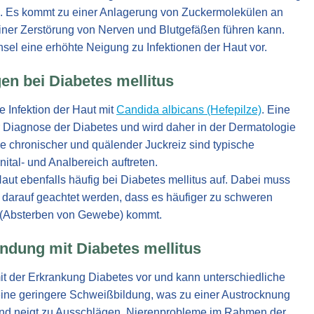
ers. Es kommt zu einer Anlagerung von Zuckermolekülen an
 einer Zerstörung von Nerven und Blutgefäßen führen kann.
sel eine erhöhte Neigung zu Infektionen der Haut vor.
en bei Diabetes mellitus
e Infektion der Haut mit
Candida albicans (Hefepilze)
. Eine
zur Diagnose der Diabetes und wird daher in der Dermatologie
 chronischer und quälender Juckreiz sind typische
tal- und Analbereich auftreten.
Haut ebenfalls häufig bei Diabetes mellitus auf. Dabei muss
 darauf geachtet werden, dass es häufiger zu schweren
 (Absterben von Gewebe) kommt.
ndung mit Diabetes mellitus
mit der Erkrankung Diabetes vor und kann unterschiedliche
eine geringere Schweißbildung, was zu einer Austrocknung
h und neigt zu Ausschlägen. Nierenprobleme im Rahmen der