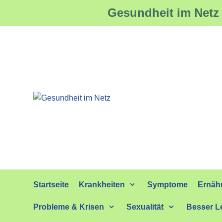
Gesundheit im Netz 
Zum
Inhalt
springen
Startseite
Krankheiten
Symptome
Ernäh
Probleme & Krisen
Sexualität
Besser L