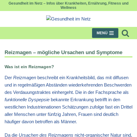
Gesundheit im Netz – Infos über Krankheiten, Ernährung, Fitness und
Wellness
Zum
Inhalt
springen
MENÜ
Reizmagen – mögliche Ursachen und Symptome
Was ist ein Reizmagen?
Der
Reizmagen
beschreibt ein Krankheitsbild, das mit diffusen
und in regelmäßigen Abständen wiederkehrenden Beschwerden
des Verdauungstraktes einhergeht. Die in der Fachsprache als
funktionelle Dyspepsie
bekannte Erkrankung betrifft in den
westlichen Industrienationen Schätzungen zufolge fast ein Drittel
aller Menschen unter fünfzig Jahren, Frauen sind deutlich
häufiger davon betroffen als Männer.
Da die
Ursachen des Reizmagens
nicht-organischer Natur sind,