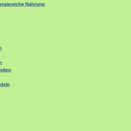
rgiereiche Nahrung
n
n
eiten
ndeln