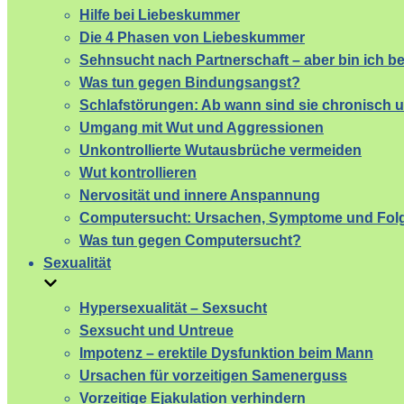
Hilfe bei Liebeskummer
Die 4 Phasen von Liebeskummer
Sehnsucht nach Partnerschaft – aber bin ich b
Was tun gegen Bindungsangst?
Schlafstörungen: Ab wann sind sie chronisch 
Umgang mit Wut und Aggressionen
Unkontrollierte Wutausbrüche vermeiden
Wut kontrollieren
Nervosität und innere Anspannung
Computersucht: Ursachen, Symptome und Fol
Was tun gegen Computersucht?
Sexualität
Hypersexualität – Sexsucht
Sexsucht und Untreue
Impotenz – erektile Dysfunktion beim Mann
Ursachen für vorzeitigen Samenerguss
Vorzeitige Ejakulation verhindern