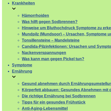
Krankheiten
Hämorrhoiden
Was hilft gegen Sodbrennen?
Hinweise um Bluthochdruck Symptome zu erk
Mundpilz (Mundsoor) – Ursachen, Symptome un
Tonsillensteine – Mandelsteine
Candida-Pilzinfektionen: Ursachen und Sympt
Nackenverspannungen
Was kann man gegen Pickel tun?
Symptome
Ernährung
Gesund abnehmen durch Ernährungsumstellu
Körperfett abbauen: Gesundes Abnehmen mit d
Die richtige Ernährung bei Sodbrennen
Tipps für ein gesundes Frühstück
Anti-Aging-Lebensmittel