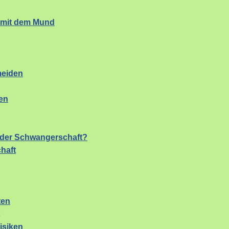
s mit dem Mund
meiden
en
n der Schwangerschaft?
haft
ten
isiken