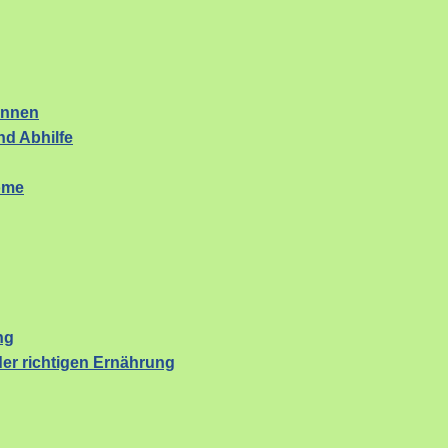
ennen
d Abhilfe
ome
ng
er richtigen Ernährung